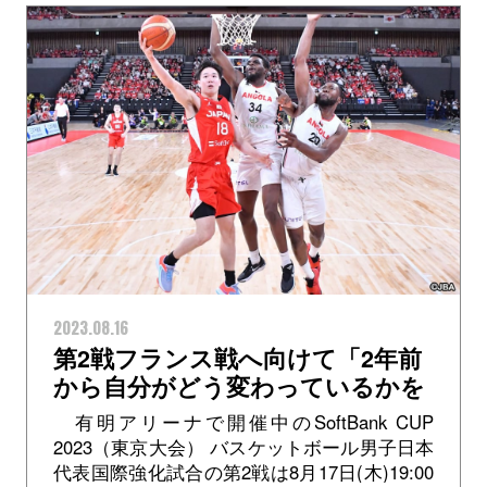
2023.08.16
第2戦フランス戦へ向けて「2年前
から自分がどう変わっているかを
確認できるチャンス」馬場雄大選
有明アリーナで開催中のSoftBank CUP
手
2023（東京大会） バスケットボール男子日本
代表国際強化試合の第2戦は8月17日(木)19:00