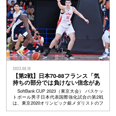
2023.08.18
【第2戦】日本70-88フランス「気
持ちの部分では負けない信念があ
る」川真田紘也選手
SoftBank CUP 2023（東京大会） バスケッ
トボール男子日本代表国際強化試合の第2戦
は、東京2020オリンピック銀メダリストのフ
ランスと対戦。前半こそ5点差で追いかけてい
た男子日本代表で...