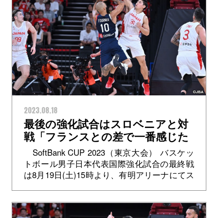
2023.08.18
最後の強化試合はスロベニアと対
戦「フランスとの差で一番感じた
のは判断力の良さ」原修太選手
SoftBank CUP 2023（東京大会） バスケッ
トボール男子日本代表国際強化試合の最終戦
は8月19日(土)15時より、有明アリーナにてス
ロベニアと対戦します。チケットはすでに完
売。日本テレビ...