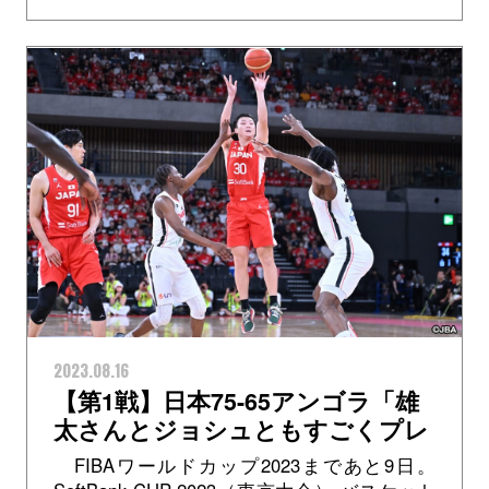
より、FIBAランキング5位のフランスと対戦
します（...
2023.08.16
【第1戦】日本75-65アンゴラ「雄
太さんとジョシュともすごくプレ
ーしやすかった」富永啓生選手
FIBAワールドカップ2023まであと9日。