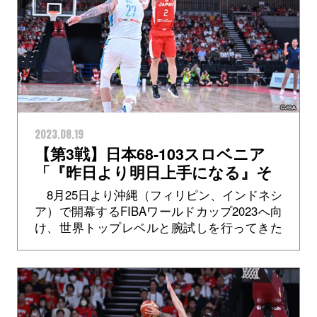
2023.08.19
【第3戦】日本68-103スロベニア
「『昨日より明日上手になる』そ
れを繰り返していくだけ」富樫勇
8月25日より沖縄（フィリピン、インドネシ
樹選手
ア）で開幕するFIBAワールドカップ2023へ向
け、世界トップレベルと腕試しを行ってきた
SoftBank CUP 2023（東京大会）バスケット
ボール男子日...