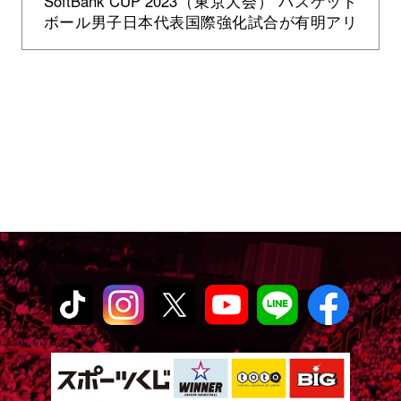
SoftBank CUP 2023（東京大会） バスケット
ボール男子日本代表国際強化試合が有明アリ
ーナに11,915人の大観衆を集めて開幕。FIBA
ランキ...