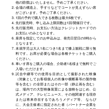
他の賠償はいたしません。予めご了承ください。
会場の構造上、手すりなどでコートが見えずらい席
がございます。予めご了承ください。
1回の予約で購入できる枚数は最大6枚です。
先行販売時、申し込み上限回数は1回/開催日です。
先行販売時、お支払い方法はクレジットカードでの
お支払いのみとなります。
座席を指定してのお申込みは、発売日翌日の0時から
となります。
未就学児は大人1名につき1名まで膝上観戦に限り無
料です。お席が必要な場合は各種チケットをご購入
ください。
車いす席をご購入の場合、介助者1名様まで無料でご
入場いただけます。
試合中継等での使用を目的として撮影された映像
（対象としてお客様個人の肖像や横断幕等の製作物
等を含む）の全部またはその一部（静止画を含む）
は、場内での大型映像装置による放映をはじめ、公
式メディア、テレビニュース、その他関連する現存
または将来存在するであろうメディア等、 ならび
に、大会主催者に指定された者（パートナー企業を